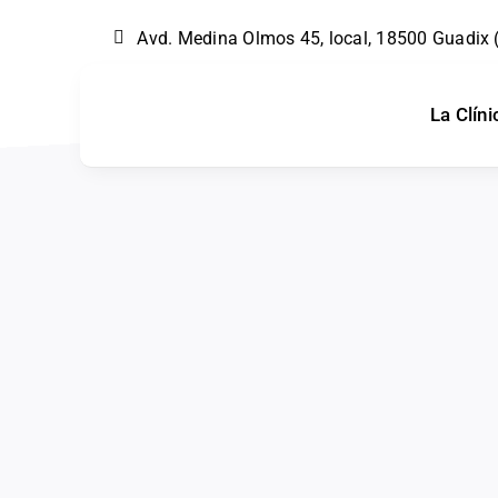
Skip
Avd. Medina Olmos 45, local, 18500 Guadix
to
content
La Clíni