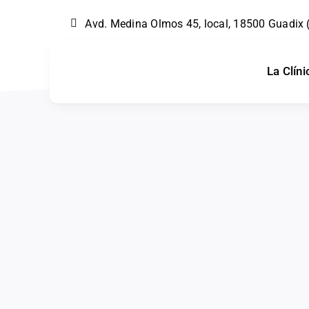
Skip
Avd. Medina Olmos 45, local, 18500 Guadix
to
content
La Clíni