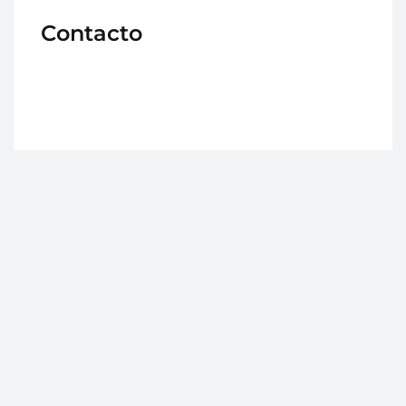
Contacto
Avd. Medina Olmos 45, local, 18500 Guadix
(Granada)
958 66 09 49
info@clinicaparravazquez.es
Horario
Lunes a viernes: