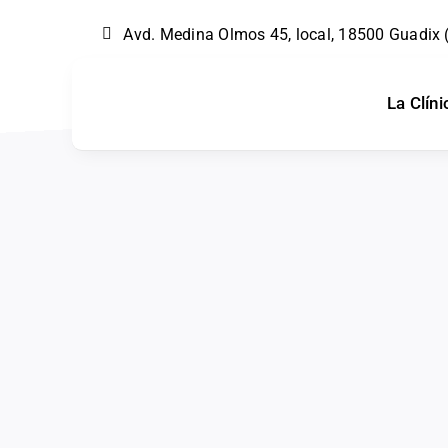
Skip
Avd. Medina Olmos 45, local, 18500 Guadix
to
content
La Clíni