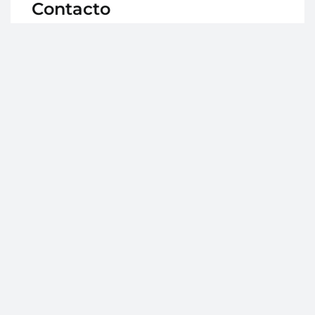
Contacto
Avd. Medina Olmos 45, local, 18500 Guadix
(Granada)
958 66 09 49
info@clinicaparravazquez.es
Horario
Lunes a viernes: