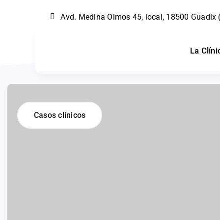
Skip
Avd. Medina Olmos 45, local, 18500 Guadix
to
content
La Clíni
Casos clínicos