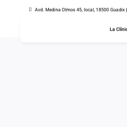
Skip
Avd. Medina Olmos 45, local, 18500 Guadix
to
content
La Clíni