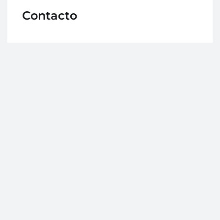
Contacto
Avd. Medina Olmos 45, local, 18500 Guadix
(Granada)
958 66 09 49
info@clinicaparravazquez.es
Horario
Lunes a viernes: