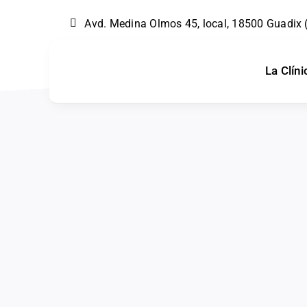
Skip
Avd. Medina Olmos 45, local, 18500 Guadix
to
content
La Clíni