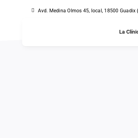
Skip
Avd. Medina Olmos 45, local, 18500 Guadix
to
content
La Clíni